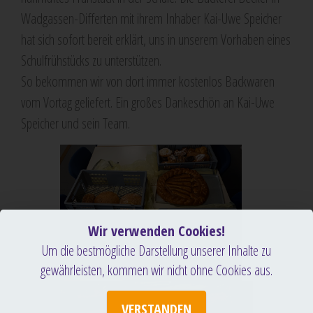
Wadgassen-Differten mit ihrem Inhaber Kai-Uwe Speicher
hat sich sofort bereit erklärt, uns in unserem Vorhaben eines
Schulfrühstücks zu unterstützen.
So bekommen wir von dort immer kostenlos Backwaren
vom Vortag geliefert. Ein großes Dankeschön an Kai-Uwe
Speicher und sein Team.
Wir verwenden Cookies!
Um die bestmögliche Darstellung unserer Inhalte zu
gewährleisten, kommen wir nicht ohne Cookies aus.
VERSTANDEN