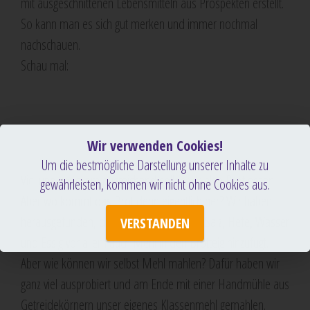
mit ausgeschnittenen Lebensmitteln aus Prospekten erstellt.
So kann man es sich gut merken und immer nochmal
nachschauen.
Schau mal:
Wir verwenden Cookies!
Um die bestmögliche Darstellung unserer Inhalte zu
Viel und vor allem ausreichend sollen wir also Brot essen.
gewährleisten, kommen wir nicht ohne Cookies aus.
Aber wo kommt das Brot denn eigentlich her? Wir haben
herausgefunden, dass der Bäcker neben Salz, Hefe, Wasser
VERSTANDEN
und Essig vor allem auch Mehl in den Brotteig hinzufügt.
Aber wie können wir selbst Mehl mahlen? Dafür haben wir
ganz viel ausprobiert und am Ende mit einer Handmühle aus
Getreidekörnern unser eigenes Klassenmehl gemahlen.